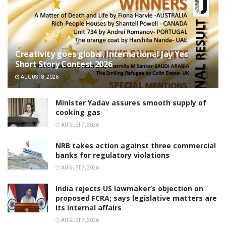
Creativity goes global, International Jay Yes
Short Story Contest 2026
AUGUST 8, 2026
Minister Yadav assures smooth supply of
cooking gas
AUGUST 7, 2026
NRB takes action against three commercial
banks for regulatory violations
AUGUST 7, 2026
India rejects US lawmaker’s objection on
proposed FCRA; says legislative matters are
its internal affairs
AUGUST 7, 2026