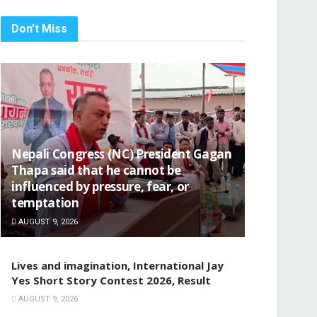
Don't Miss
Nepali Congress (NC) President Gagan
Thapa said that he cannot be
influenced by pressure, fear, or
temptation
AUGUST 9, 2026
Lives and imagination, International Jay
Yes Short Story Contest 2026, Result
AUGUST 9, 2026