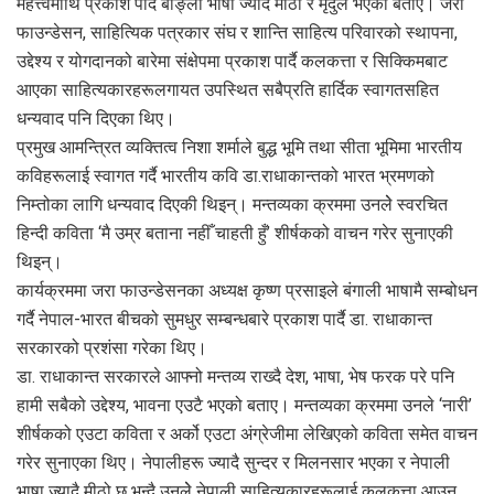
महत्त्वमाथि प्रकाश पार्दै बांङ्ला भाषा ज्यादै मीठो र मृदुल भएको बताए। जरा
फाउन्डेसन, साहित्यिक पत्रकार संघ र शान्ति साहित्य परिवारको स्थापना,
उद्देश्य र योगदानको बारेमा संक्षेपमा प्रकाश पार्दै कलकत्ता र सिक्किमबाट
आएका साहित्यकारहरूलगायत उपस्थित सबैप्रति हार्दिक स्वागतसहित
धन्यवाद पनि दिएका थिए।
प्रमुख आमन्त्रित व्यक्तित्व निशा शर्माले बुद्ध भूमि तथा सीता भूमिमा भारतीय
कविहरूलाई स्वागत गर्दै भारतीय कवि डा.राधाकान्तको भारत भ्रमणको
निम्तोका लागि धन्यवाद दिएकी थिइन्। मन्तव्यका क्रममा उनलेे स्वरचित
हिन्दी कविता ‘मै उम्र बताना नहीँ चाहती हुँ’ शीर्षकको वाचन गरेर सुनाएकी
थिइन्।
कार्यक्रममा जरा फाउन्डेसनका अध्यक्ष कृष्ण प्रसाइले बंगाली भाषामै सम्बोधन
गर्दै नेपाल-भारत बीचको सुमधुर सम्बन्धबारे प्रकाश पार्दै डा. राधाकान्त
सरकारको प्रशंसा गरेका थिए।
डा. राधाकान्त सरकारले आफ्नो मन्तव्य राख्दै देश, भाषा, भेष फरक परे पनि
हामी सबैको उद्देश्य, भावना एउटै भएको बताए। मन्तव्यका क्रममा उनले ‘नारी’
शीर्षकको एउटा कविता र अर्को एउटा अंग्रेजीमा लेखिएको कविता समेत वाचन
गरेर सुनाएका थिए। नेपालीहरू ज्यादै सुन्दर र मिलनसार भएका र नेपाली
भाषा ज्यादै मीठो छ भन्दै उनलेे नेपाली साहित्यकारहरूलाई कलकत्ता आउन