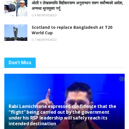
ओली र लेखकमाथि बिहीबारसम्म अनुसन्धान सक्न सर्वोच्चको आदेश,
अन्यथा थुनामुक्त गर्नू
4 MONTHS AGO
Scotland to replace Bangladesh at T20
World Cup
7 MONTHS AGO
Don't Miss
Rabi Lamichhane expressed confidence that the
“flight” being carried out by the government
under his RSP leadership will safely reach its
intended destination