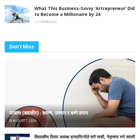
What This Business-Savvy ‘Artrepreneur’ Did
to Become a Millionaire by 24
4 YEARS AGO
Don't Miss
पायल्स (बवासीर) : कारण, उपचार र बच्ने उपाय
AUGUST 7, 2026
विवादबीच फिफा अध्यक्ष इन्फान्टिनोले मागे माफी, नेतृत्वमा भने कायमै