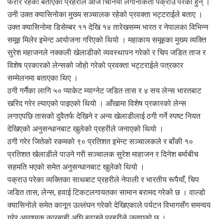
फरार रहेको बताएको प्रहरीले आज चिनियाँ लगानीकर्ता पक्राउ परेका हुन् ।
उनी उक्त क्यासिनोका मुख्य सञ्चालक रहेको प्रवक्ता भट्टराईले बताए ।
उक्त क्यासिनोमा डिसेम्बर ११ देखि १४ तारेखसम्म भारत र नेपालका विभिन्न
समूह मिलेर इभेन्ट आयोजना गरिएको थियो । महाकाय समूहका मुख्य व्यक्ति
सुरेश महाजनले नक्कली खेलाडीको व्यवस्थापन गरेको र चिप जडित ताज र
विशेष प्रकारको लेन्सको जोहो गरेको प्रवक्ता भट्टराईले पत्रकार
सम्मेलनमा बताएका थिए ।
ठगी गर्नैका लागि ५० प्याकेट म्याग्नेट जडित तास र ४ सय लेन्स भारतबाट
खरिद गरेर ल्याएको पाइएको थियो । आँखामा विशेष प्रकारको लेन्स
लगाएपछि तासको दुवैतर्फ देखिने र अन्य खेलाडीलाई ठगी गर्ने स्पष्ट नियत
देखिएको अनुसन्धानबाट खुलेको प्रहरीले जनाएको थियो ।
ठगी गरेर जितेको रकमको ९० प्रतिशत इभेन्ट सञ्चालकले र बाँकी १०
प्रतिशत खेलाडीले पाउने गरी सञ्चालक सुरेश माहाजन र दिनेश बर्माबीच
सहमति भएको समेत अनुसन्धानबाट खुलेको थियो ।
पक्राउ परेका व्यक्तिका साथबाट प्रहरीले नेपाली र भारतीय रूपैयाँ, चिप
जडित तास, लेन्स, हवाई टिकटलगायतका सामान बरामद गरेको छ । वाल्डो
क्यासिनोले समेत कानून उल्लंघन गरेको देखिएकाले पर्यटन विभागसँग समन्वय
गरेर आवश्यक कारबाही अघि बढाइने प्रहरीले जनाएको छ ।