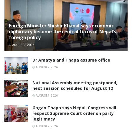
Foreign Minister Shishir Khanal says economic
diplomacy become the central focus of Nepal’s
foreign policy
AUGUST 7, 2026
Dr Amatya and Thapa assume office
AUGUST 7, 2026
National Assembly meeting postponed,
next session scheduled for August 12
AUGUST 7, 2026
Gagan Thapa says Nepali Congress will
respect Supreme Court order on party
legitimacy
AUGUST 7, 2026