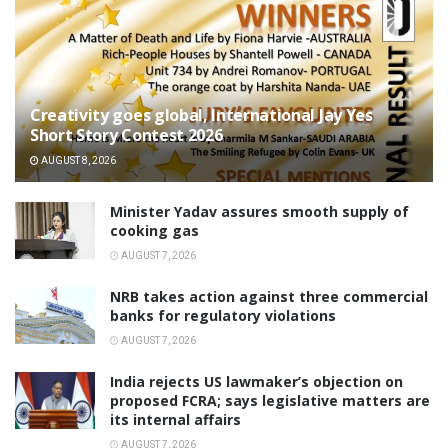
Creativity goes global, International Jay Yes
Short Story Contest 2026
AUGUST 8, 2026
Minister Yadav assures smooth supply of
cooking gas
AUGUST 7, 2026
NRB takes action against three commercial
banks for regulatory violations
AUGUST 7, 2026
India rejects US lawmaker’s objection on
proposed FCRA; says legislative matters are
its internal affairs
AUGUST 7, 2026