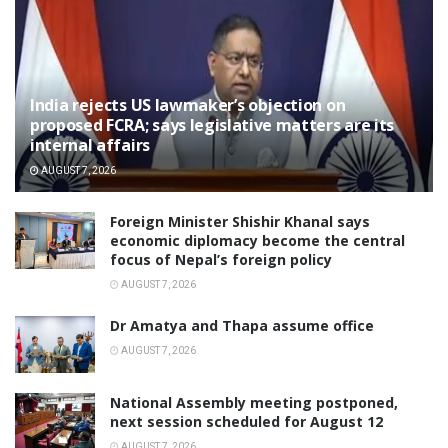
India rejects US lawmaker’s objection on
proposed FCRA; says legislative matters are its
internal affairs
AUGUST 7, 2026
Foreign Minister Shishir Khanal says
economic diplomacy become the central
focus of Nepal’s foreign policy
AUGUST 7, 2026
Dr Amatya and Thapa assume office
AUGUST 7, 2026
National Assembly meeting postponed,
next session scheduled for August 12
AUGUST 7, 2026