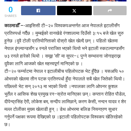
0
SHARES
काठमाडौँ –
-आइसिसी टी–२० विश्वकपअन्तर्गत आज नेपालले इटालीसँग
प्रतिस्पर्धा गर्दैछ । मुम्बईको वानखेडे रंगशालामा दिउँसो ३ः१५ बजे खेल सुरु
हुनेछ ।दुवै टोली प्रतियोगिताको दोस्रो खेल खेल्दै छन् । पहिलो खेलमा
नेपाल इंग्ल्यान्डसँग ४ रनले पराजित भएको थियो भने इटाली स्कटल्याण्डसँग
७३ रनले हारेको थियो । समूह ‘सी’ मा सुपर–८ पुग्ने सम्भावना जोगाइराख्न
दुवैका लागि आजको खेल महत्त्वपूर्ण मानिएको छ ।
टी–२० फर्म्याटमा नेपाल र इटालीबीच पहिलोपटक भेट हुँदैछ । यसअघि ५०
ओभरको खेलमा तीन पटक प्रतिस्पर्धा हुँदा नेपालले सबै खेल जितेको थियो।
पछिल्लो भेट सन् २०१३ मा भएको थियो ।नपालका लागि ओपनर कुशल
भुर्तेल र आसिफ शेख प्रमुख रन–स्रोत मानिएका छन्। कप्तान रोहित पौडेल,
दीपेन्द्रसिंह ऐरी, लोकेश बम, सन्दीप लामिछाने, करण केसी, नन्दन यादव र शेर
मल्ल टोलीका मुख्य खेलाडी हुन् । डेथ ओभरमा बलिङ नियन्त्रण सुधार
गर्नुपर्ने पक्षका रूपमा देखिएको छ ।इटाली पहिलोपटक विश्वकप खेलिरहेको
छ।