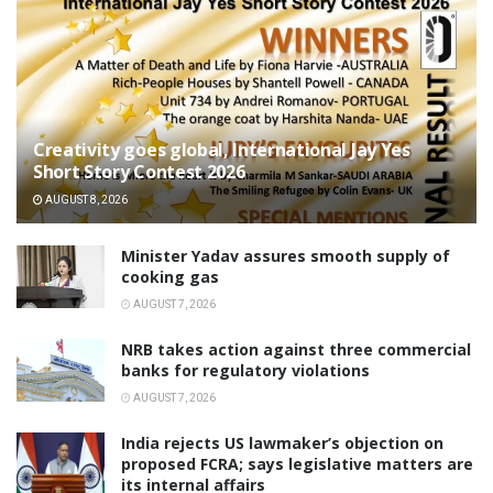
Creativity goes global, International Jay Yes
Short Story Contest 2026
AUGUST 8, 2026
Minister Yadav assures smooth supply of
cooking gas
AUGUST 7, 2026
NRB takes action against three commercial
banks for regulatory violations
AUGUST 7, 2026
India rejects US lawmaker’s objection on
proposed FCRA; says legislative matters are
its internal affairs