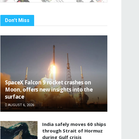
Don't Miss
SpaceX Falcon 9 rocket crashes on
Moon, offers new insights into the
surface
AUGUST 6, 2026
India safely moves 60 ships
through Strait of Hormuz
during Gulf crisis