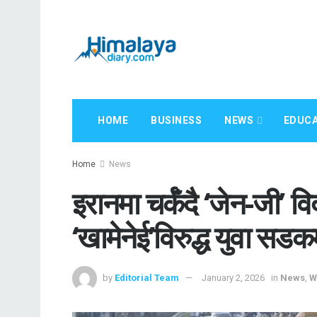
HOME
BUSINESS
NEWS
EDUCA
Home
News
इरानमा चर्कँदै ‘जेन-जी’ वि
‘खामेनेई’विरुद्ध युवा सडक
by
Editorial Team
January 2, 2026
in
News
,
W