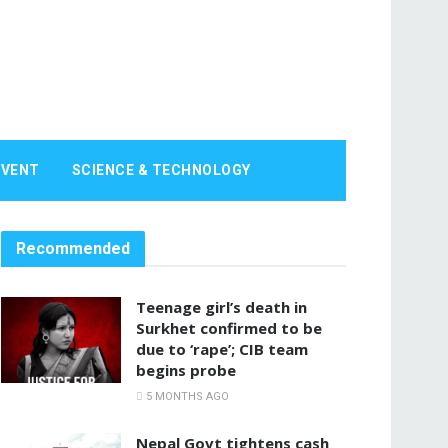
EVENT
SCIENCE & TECHNOLOGY
Recommended
Teenage girl’s death in
Surkhet confirmed to be
due to ‘rape’; CIB team
begins probe
5 MONTHS AGO
Nepal Govt tightens cash