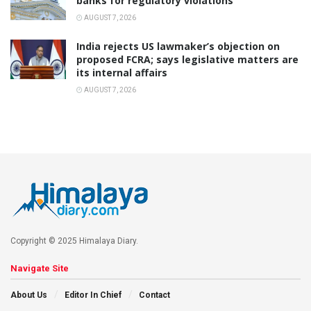
banks for regulatory violations
AUGUST 7, 2026
India rejects US lawmaker’s objection on
proposed FCRA; says legislative matters are
its internal affairs
AUGUST 7, 2026
Copyright © 2025 Himalaya Diary.
Navigate Site
About Us
Editor In Chief
Contact