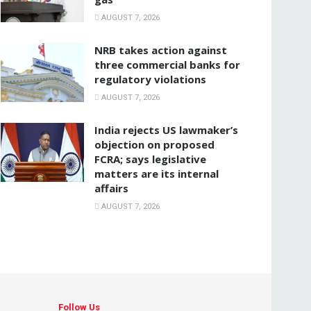
AUGUST 7, 2026
NRB takes action against
three commercial banks for
regulatory violations
AUGUST 7, 2026
India rejects US lawmaker’s
objection on proposed
FCRA; says legislative
matters are its internal
affairs
AUGUST 7, 2026
Follow Us