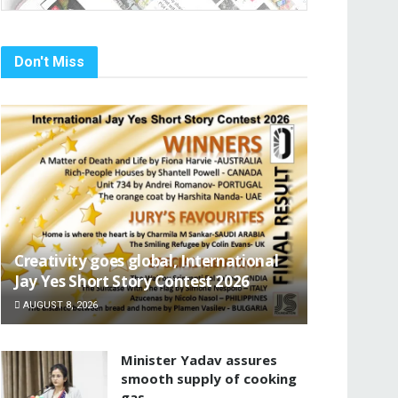
Don't Miss
Creativity goes global, International
Jay Yes Short Story Contest 2026
AUGUST 8, 2026
Minister Yadav assures
smooth supply of cooking
gas