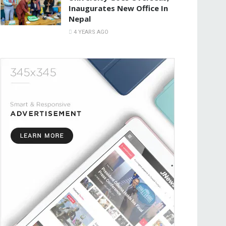
Inaugurates New Office In
Nepal
4 YEARS AGO