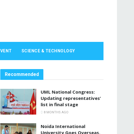
EVENT
SCIENCE & TECHNOLOGY
Recommended
UML National Congress:
Updating representatives’
list in final stage
8 MONTHS AGO
Noida International
University Goes Overseas,