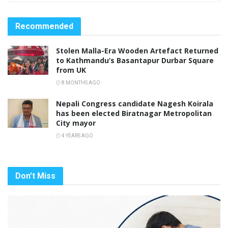
Recommended
Stolen Malla-Era Wooden Artefact Returned
to Kathmandu’s Basantapur Durbar Square
from UK
8 MONTHS AGO
Nepali Congress candidate Nagesh Koirala
has been elected Biratnagar Metropolitan
City mayor
4 YEARS AGO
Don't Miss