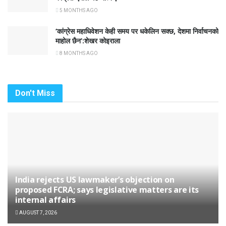
5 MONTHS AGO
‘कांग्रेस महाधिवेशन केही समय पर धकेलिन सक्छ, देशमा निर्वाचनको
माहोल छैन’:शेखर कोइराला
8 MONTHS AGO
Don't Miss
India rejects US lawmaker’s objection on
proposed FCRA; says legislative matters are its
internal affairs
AUGUST 7, 2026