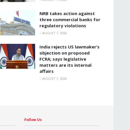
NRB takes action against
three commercial banks for
regulatory violations
AUGUST 7, 2026
India rejects US lawmaker’s
objection on proposed
FCRA; says legislative
matters are its internal
affairs
AUGUST 7, 2026
Follow Us