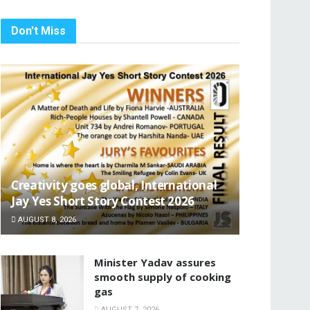
Don't Miss
Creativity goes global, International
Jay Yes Short Story Contest 2026
AUGUST 8, 2026
Minister Yadav assures
smooth supply of cooking
gas
AUGUST 7, 2026