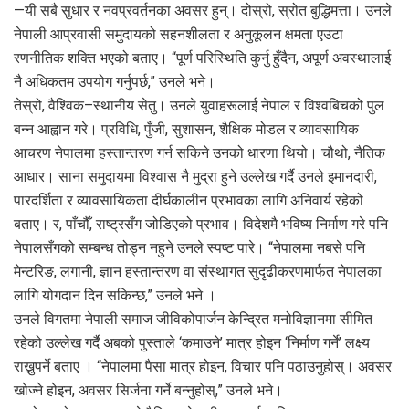
—यी सबै सुधार र नवप्रवर्तनका अवसर हुन्। दोस्रो, स्रोत बुद्धिमत्ता। उनले
नेपाली आप्रवासी समुदायको सहनशीलता र अनुकूलन क्षमता एउटा
रणनीतिक शक्ति भएको बताए। “पूर्ण परिस्थिति कुर्नु हुँदैन, अपूर्ण अवस्थालाई
नै अधिकतम उपयोग गर्नुपर्छ,” उनले भने।
तेस्रो, वैश्विक–स्थानीय सेतु। उनले युवाहरूलाई नेपाल र विश्वबिचको पुल
बन्न आह्वान गरे। प्रविधि, पुँजी, सुशासन, शैक्षिक मोडल र व्यावसायिक
आचरण नेपालमा हस्तान्तरण गर्न सकिने उनको धारणा थियो। चौथो, नैतिक
आधार। साना समुदायमा विश्वास नै मुद्रा हुने उल्लेख गर्दै उनले इमानदारी,
पारदर्शिता र व्यावसायिकता दीर्घकालीन प्रभावका लागि अनिवार्य रहेको
बताए। र, पाँचौँ, राष्ट्रसँग जोडिएको प्रभाव। विदेशमै भविष्य निर्माण गरे पनि
नेपालसँगको सम्बन्ध तोड्न नहुने उनले स्पष्ट पारे। “नेपालमा नबसे पनि
मेन्टरिङ, लगानी, ज्ञान हस्तान्तरण वा संस्थागत सुदृढीकरणमार्फत नेपालका
लागि योगदान दिन सकिन्छ,” उनले भने ।
उनले विगतमा नेपाली समाज जीविकोपार्जन केन्द्रित मनोविज्ञानमा सीमित
रहेको उल्लेख गर्दै अबको पुस्ताले ‘कमाउने’ मात्र होइन ‘निर्माण गर्ने’ लक्ष्य
राख्नुपर्ने बताए । “नेपालमा पैसा मात्र होइन, विचार पनि पठाउनुहोस्। अवसर
खोज्ने होइन, अवसर सिर्जना गर्ने बन्नुहोस्,” उनले भने।