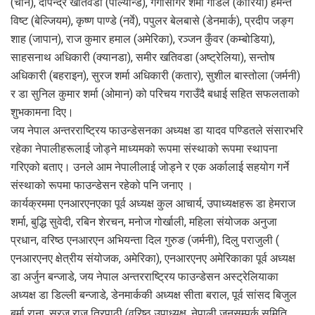
(चीन), दीपेन्द्र खतिवडा (पोल्यान्ड), गंगासागर शर्मा गौडेल (कोरिया) हेमन्त
विष्ट (बेल्जियम), कृष्ण पाण्डे (नर्वे), पपुलर बेलबासे (डेनमार्क), प्रदीप जङ्ग
शाह (जापान), राज कुमार हमाल (अमेरिका), रञ्जन कुँवर (कम्बोडिया),
साहसनाथ अधिकारी (क्यानडा), समीर खतिवडा (अष्ट्रेलिया), सन्तोष
अधिकारी (बहराइन), सुरज शर्मा अधिकारी (कतार), सुशील बास्तोला (जर्मनी)
र डा सुनिल कुमार शर्मा (ओमान) को परिचय गराउँदै बधाई सहित सफलताको
शुभकामना दिए।
जय नेपाल अन्तरराष्ट्रिय फाउन्डेसनका अध्यक्ष डा यादव पण्डितले संसारभरि
रहेका नेपालीहरूलाई जोड्ने माध्यमको रूपमा संस्थाको रूपमा स्थापना
गरिएको बताए। उनले आम नेपालीलाई जोड्ने र एक अर्कालाई सहयोग गर्ने
संस्थाको रूपमा फाउन्डेसन रहेको पनि जनाए ।
कार्यक्रममा एनआरएनएका पूर्व अध्यक्ष कुल आचार्य, उपाध्यक्षहरू डा हेमराज
शर्मा, बुद्धि सुवेदी, रबिन शेरचन, मनोज गोर्खाली, महिला संयोजक अनुजा
प्रधान, वरिष्ठ एनआरएन अभियन्ता दिल गुरुङ (जर्मनी), दिलु पराजुली (
एनआरएनए क्षेत्रीय संयोजक, अमेरिका), एनआरएनए अमेरिकाका पूर्व अध्यक्ष
डा अर्जुन बन्जाडे, जय नेपाल अन्तरराष्ट्रिय फाउन्डेसन अस्ट्रेलियाका
अध्यक्ष डा डिल्ली बन्जाडे, डेनमार्ककी अध्यक्ष सीता बराल, पूर्व सांसद बिजुल
बर्मा राना, सुरज राज त्रिपाठी (वरिष्ठ उपाध्यक्ष, नेपाली जनसम्पर्क समिति,