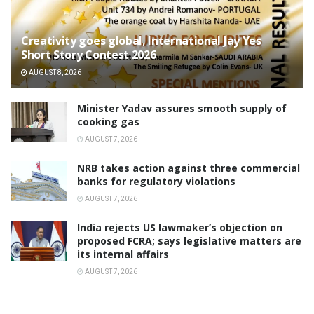
Creativity goes global, International Jay Yes
Short Story Contest 2026
AUGUST 8, 2026
Minister Yadav assures smooth supply of
cooking gas
AUGUST 7, 2026
NRB takes action against three commercial
banks for regulatory violations
AUGUST 7, 2026
India rejects US lawmaker’s objection on
proposed FCRA; says legislative matters are
its internal affairs
AUGUST 7, 2026