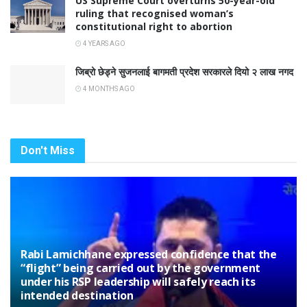
US Supreme Court overturns 50-year-old
ruling that recognised woman’s
constitutional right to abortion
4 YEARS AGO
जिब्रो छेड्ने सुजनलाई बागमती प्रदेश सरकारले दियो २ लाख नगद
4 MONTHS AGO
Don't Miss
Rabi Lamichhane expressed confidence that the
“flight” being carried out by the government
under his RSP leadership will safely reach its
intended destination