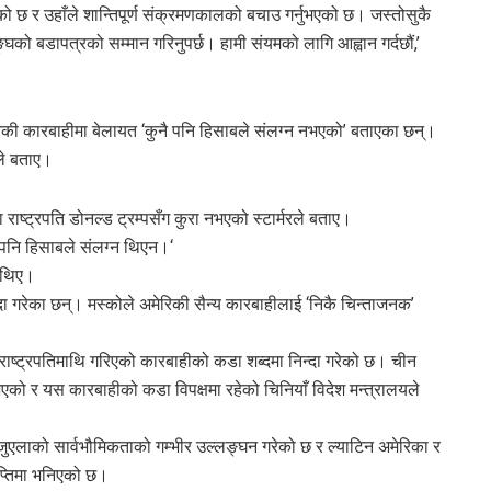
को छ र उहाँले शान्तिपूर्ण संक्रमणकालको बचाउ गर्नुभएको छ। जस्तोसुकै
रसङ्घको बडापत्रको सम्मान गरिनुपर्छ। हामी संयमको लागि आह्वान गर्दछौं,’
ेरिकी कारबाहीमा बेलायत ‘कुनै पनि हिसाबले संलग्न नभएको’ बताएका छन्।
ले बताए।
राष्ट्रपति डोनल्ड ट्रम्पसँग कुरा नभएको स्टार्मरले बताए।
ै पनि हिसाबले संलग्न थिएन।‘
ा थिए।
 गरेका छन्। मस्कोले अमेरिकी सैन्य कारबाहीलाई ‘निकै चिन्ताजनक’
राष्ट्रपतिमाथि गरिएको कारबाहीको कडा शब्दमा निन्दा गरेको छ। चीन
भएको र यस कारबाहीको कडा विपक्षमा रहेको चिनियाँ विदेश मन्त्रालयले
र भेनेजुएलाको सार्वभौमिकताको गम्भीर उल्लङ्घन गरेको छ र ल्याटिन अमेरिका र
्ञप्तिमा भनिएको छ।