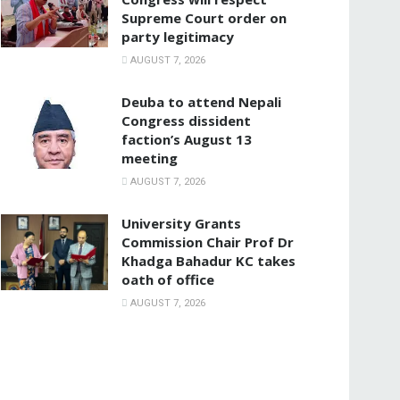
Supreme Court order on
party legitimacy
AUGUST 7, 2026
Deuba to attend Nepali
Congress dissident
faction’s August 13
meeting
AUGUST 7, 2026
University Grants
Commission Chair Prof Dr
Khadga Bahadur KC takes
oath of office
AUGUST 7, 2026