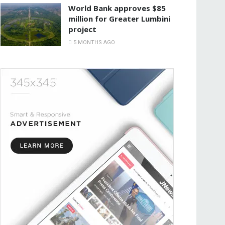
World Bank approves $85
million for Greater Lumbini
project
5 MONTHS AGO