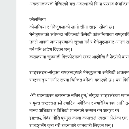
अकस्मातजस्तो देखिएको यस अवस्थाको सिधा प्रभाव कैयौँ देशहरू
कोलम्बिया
कोलम्बिया र भेनेजुयलाको लामो सीमा साझा रहेको छ।
भेनेजुयलाको सबैभन्दा नजिकको छिमेकी कोलम्बियाका राष्ट्रपति 
उनले आफ्नो जनसङ्ख्याको सुरक्षा गर्न र भेनेजुएलाबाट आउन स
गर्न पनि आदेश दिएका छन्।
कराकसमा सुरुवाती विस्फोटनको खबर आएदेखि नै पेत्रोले बारम्
राष्ट्रसङ्घ-संयुक्त राष्ट्रसङ्घले भेनेजुएलामा अमेरिकी आक्
राष्ट्रसङ्घ ‘गम्भीर रूपमा चिन्तित बनेको’ बताएको छ। यस किस
-‘यी घटनाक्रम खतरनाक नजिर हुन्,‘ संयुक्त राष्ट्रसंघका महा
संयुक्त राष्ट्रसङ्घले ल्याटिन अमेरिका र क्यारेबियनका लागि ठूल
मानव अधिकार र विधिको शासनको सम्मान गर्न आग्रह गरे।
इयू–इयू विदेश नीति प्रमुख काजा कलासले एक्समा लेखेका छन्, उ
राजदूतसँग कुरा गरी घटनाबारे जानकारी लिएका छन्।