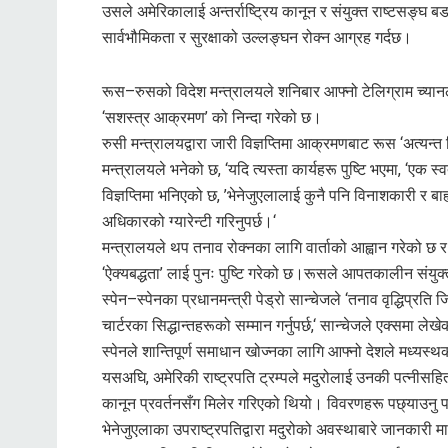
उसले अमेरिकालाई अन्तर्राष्ट्रिय कानून र संयुक्त राष्टसङ्घ बड
सार्वभौमिकता र सुरक्षाको उल्लङ्घन रोक्न आग्रह गर्दछ।
रूस–रुसको विदेश मन्त्रालयले शनिबार आफ्नो टेलिग्राम च्यानल
‘सशस्त्र आक्रमण’ को निन्दा गरेको छ।
रुसी मन्त्रालयद्वारा जारी विज्ञप्तिमा आक्रमणबाट रूस ‘अत्यन
मन्त्रालयले भनेको छ, ‘यदि त्यस्ता कार्यहरू पुष्टि भएमा, ‘एक स
विज्ञप्तिमा भनिएको छ, ’भेनेजुएलालाई कुनै पनि विनाशकारी र बाह्य
अधिकारको ग्यारेन्टी गरिनुपर्छ।‘
मन्त्रालयले थप तनाव रोक्नका लागि वार्ताको आह्वान गरेको छ 
‘ऐक्यबद्धता’ लाई पुनः पुष्टि गरेको छ।रूसले आपतकालीन संयुक्
स्पेन–स्पेनका प्रधानमन्त्री पेड्रो सान्चेजले ‘तनाव वृद्धिप्रति जि
चार्टरका सिद्धान्तहरूको सम्मान गर्नुपर्छ,‘ सान्चेजले एक्समा लेख
स्पेनले शान्तिपूर्ण समाधान खोज्नका लागि आफ्नो देशले मध्यस्थकर
यसअघि, अमेरिकी राष्ट्रपति ट्रम्पले मदुरोलाई उनकी पत्नीस
कानून प्रवर्तनसँग मिलेर गरिएको थियो। विवरणहरू पछ्याउनु पर
भेनेजुएलाका उपराष्ट्रपतिद्वारा मदुरोको अवस्थाबारे जानकारी मा