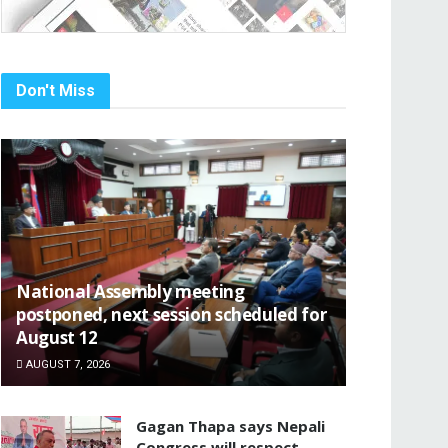
Don't Miss
National Assembly meeting
postponed, next session scheduled for
August 12
AUGUST 7, 2026
Gagan Thapa says Nepali
Congress will respect