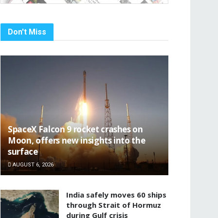
Don't Miss
SpaceX Falcon 9 rocket crashes on
Moon, offers new insights into the
surface
AUGUST 6, 2026
India safely moves 60 ships
through Strait of Hormuz
during Gulf crisis