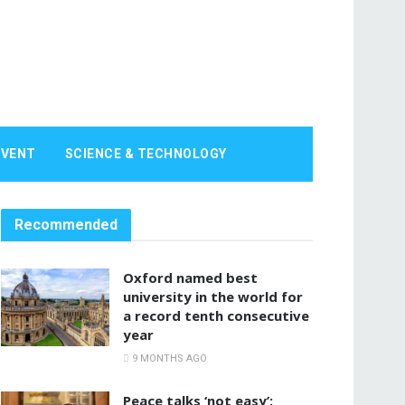
EVENT
SCIENCE & TECHNOLOGY
Recommended
Oxford named best
university in the world for
a record tenth consecutive
year
9 MONTHS AGO
Peace talks ‘not easy’: