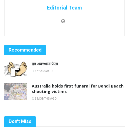
Editorial Team
Recommended
मृत अवस्थामा फेला
4 YEARS AGO
Australia holds first funeral for Bondi Beach
shooting victims
8 MONTHS AGO
Don't Miss