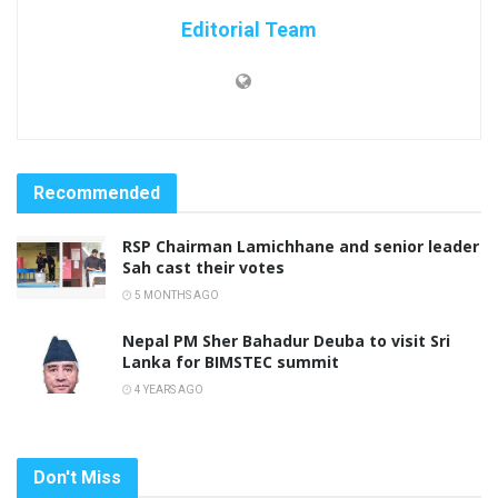
Editorial Team
Recommended
RSP Chairman Lamichhane and senior leader
Sah cast their votes
5 MONTHS AGO
Nepal PM Sher Bahadur Deuba to visit Sri
Lanka for BIMSTEC summit
4 YEARS AGO
Don't Miss