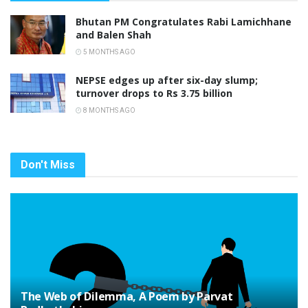
Bhutan PM Congratulates Rabi Lamichhane
and Balen Shah
5 MONTHS AGO
NEPSE edges up after six-day slump;
turnover drops to Rs 3.75 billion
8 MONTHS AGO
Don't Miss
The Web of Dilemma, A Poem by Parvat