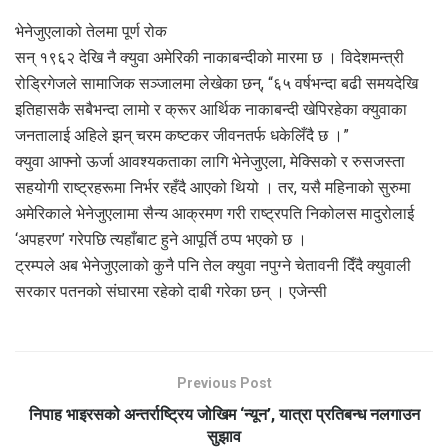
भेनेजुएलाको तेलमा पूर्ण रोक
सन् १९६२ देखि नै क्युवा अमेरिकी नाकाबन्दीको मारमा छ । विदेशमन्त्री
रोड्रिगेजले सामाजिक सञ्जालमा लेखेका छन्, “६५ वर्षभन्दा बढी समयदेखि
इतिहासकै सबैभन्दा लामो र क्रूर आर्थिक नाकाबन्दी खेपिरहेका क्युवाका
जनतालाई अहिले झन् चरम कष्टकर जीवनतर्फ धकेलिँदै छ ।”
क्युवा आफ्नो ऊर्जा आवश्यकताका लागि भेनेजुएला, मेक्सिको र रुसजस्ता
सहयोगी राष्ट्रहरूमा निर्भर रहँदै आएको थियो । तर, यसै महिनाको सुरुमा
अमेरिकाले भेनेजुएलामा सैन्य आक्रमण गरी राष्ट्रपति निकोलस मादुरोलाई
‘अपहरण’ गरेपछि त्यहाँबाट हुने आपूर्ति ठप्प भएको छ ।
ट्रम्पले अब भेनेजुएलाको कुनै पनि तेल क्युवा नपुग्ने चेतावनी दिँदै क्युवाली
सरकार पतनको संघारमा रहेको दाबी गरेका छन् । एजेन्सी
Previous Post
निपाह भाइरसको अन्तर्राष्ट्रिय जोखिम ‘न्यून’, यात्रा प्रतिबन्ध नलगाउन
सुझाव