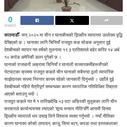
0
SHARES
काठमाडौँ-
सन् २०२५ मा चीन र घानाबीचको द्विपक्षीय व्यापारमा उल्लेख्य वृद्धि
देखिएको छ । घानाका लागि चिनियाँ राजदुत कङ सोङक अनुसार दुई
देशबीचको व्यापार गत वर्षको तुलनामा १९.३ प्रतिशतले बढेर करिव १४ अर्ब
१० करोड अमेरिकी डलर पुगेको छ ।
घानाको राजधानी अक्रामा चिनियाँ र घानाली सञ्चारकर्मीहरूसँगको
भेटघाटका क्रममा राजदुत कङले चीन घानाको सबैभन्दा ठूलो व्यापारिक
साझेदारका रूपमा निरन्तर कायम रहेको जानकारी दिनुभयो । उहाँले दुई
देशबीचको गहिरो मैत्रीपूर्ण सम्बन्धका कारण व्यापारिक गतिविधिमा तिब्रता
आएको बताउनु भयो ।
राजदुत कङले गत मे १ तारिखदेखि ५३ वटा अफ्रिकी मुलुकका लागि चीन
सरकारले कार्यान्वयनमा ल्याएको ‘शून्य भन्सार नीति’सँगै आगामी दिनमा
द्विपक्षीय व्यापारले थप उचाइ लिने विश्वास व्यक्त गर्नुभयो । नयाँ नीतिका
कारण घानाका कोको उत्पादन, काजु, सिया बटर, कपडा तथा हस्तकलाका