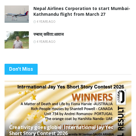
Nepal Airlines Corporation to start Mumbai-
Kathmandu flight from March 27
4 YEARS AGO
रम्बास् कविता:आवाज
4 YEARS AGO
Don't Miss
Creativity goes global, International Jay Yes
Short Story Contest 2026