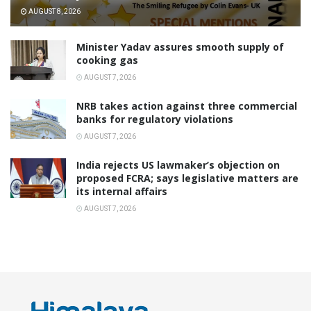
AUGUST 8, 2026
Minister Yadav assures smooth supply of
cooking gas
AUGUST 7, 2026
NRB takes action against three commercial
banks for regulatory violations
AUGUST 7, 2026
India rejects US lawmaker’s objection on
proposed FCRA; says legislative matters are
its internal affairs
AUGUST 7, 2026