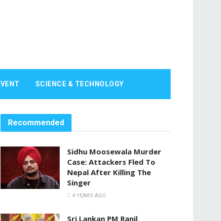
EVENT
SCIENCE & TECHNOLOGY
Recommended
Sidhu Moosewala Murder
Case: Attackers Fled To
Nepal After Killing The
Singer
4 YEARS AGO
Sri Lankan PM Ranil