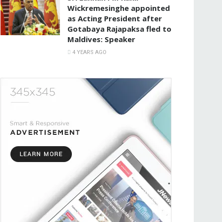
Wickremesinghe appointed
as Acting President after
Gotabaya Rajapaksa fled to
Maldives: Speaker
4 YEARS AGO