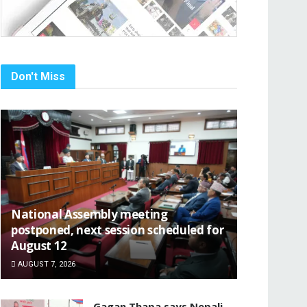
Don't Miss
National Assembly meeting
postponed, next session scheduled for
August 12
AUGUST 7, 2026
Gagan Thapa says Nepali