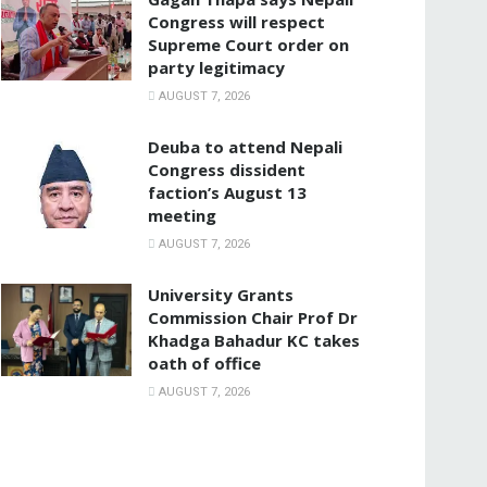
Congress will respect
Supreme Court order on
party legitimacy
AUGUST 7, 2026
Deuba to attend Nepali
Congress dissident
faction’s August 13
meeting
AUGUST 7, 2026
University Grants
Commission Chair Prof Dr
Khadga Bahadur KC takes
oath of office
AUGUST 7, 2026