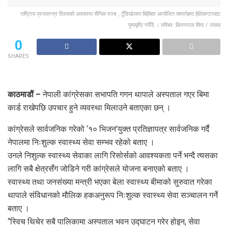
राष्ट्रिय प्रजातन्त्र दिवसको अवसरमा सैनिक मञ्च , टुँडिखेलमा बिहीबार आयोजित समारोहमा हेलिकप्टरबाट
पुष्पवृष्टि गरिँदै । तस्बिर: किरणराज विष्ट / रासस
0
SHARES
काठमाडौं –
नेपाली कांग्रेसका सभापति गगन थापाले अस्पताल गएर बिमा
कार्ड राखेपछि उपचार हुने व्यवस्था मिलाउने बताएका छन् ।
कांग्रेसले सार्वजनिक गरेको ‘१० भिजन’युक्त प्रतिज्ञापत्र सार्वजनिक गर्दै
नेपालमा निःशुल्क स्वास्थ्य सेवा सम्भव रहेको बताए ।
उनले निशुल्क स्वास्थ्य सेवाका लागि रिसोर्सको आवश्यकता पर्ने भन्दै त्यसका
लागि सबै क्षेत्रसँग जोडिने गरी कांग्रेसले योजना बनाएको बताए ।
स्वास्थ्य तथा जनसंख्या मन्त्री भएका बेला स्वास्थ्य बीमाको सुरुवात गरेका
थापाले संविधानको मौलिक हकअनुरूप निःशुल्क स्वास्थ्य सेवा सञ्चालन गर्ने
बताए ।
“स्विच थिचेर सबै पालिकामा अस्पताल भवन उद्घाटन गरेर होइन, सेवा