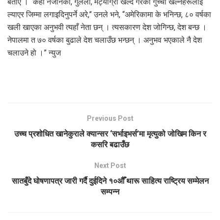
बताए । “केही नजानेका, गुलेली, मट्यांग्रा खेल्दै गरेका गुच्चा खेल्नेहरूलाई
ल्याएर जिम्मा लगाइदिनुपर्ने अरे,” उनले भने, “अमेरिकामा के भनिन्छ, ८० वर्षका
खली खाएका अनुभवी त्यहाँ नेता छन् । त्यसकारण देश जोगिन्छ, देश बन्छ ।
नेपालमा त ७० वर्षका बुढाले देश चलाउँछ भन्छन् । अनुभव भएकाले नै देश
चलाउने हो ।” न्युज
Previous Post
उच्च प्रशोधित खानेकुराले क्यान्सर ‘सर्भाइभर्स’मा मृत्युको जोखिम किन र
कसरि बढाउँछ
Next Post
सातबुँदे घोषणापत्र जारी गर्दै दुईदिने १०औँ थारू साहित्य राष्ट्रिय सम्मेलन
सम्पन्न