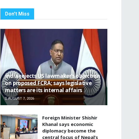
Don't Miss
India rejects US lawmaker’s objection
on proposed FCRA; says legislative
matters are its internal affairs
AUGUST 7, 2026
Foreign Minister Shishir
Khanal says economic
diplomacy become the
central focus of Nepal’s