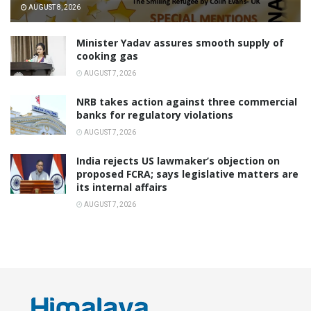
AUGUST 8, 2026
Minister Yadav assures smooth supply of
cooking gas
AUGUST 7, 2026
NRB takes action against three commercial
banks for regulatory violations
AUGUST 7, 2026
India rejects US lawmaker’s objection on
proposed FCRA; says legislative matters are
its internal affairs
AUGUST 7, 2026