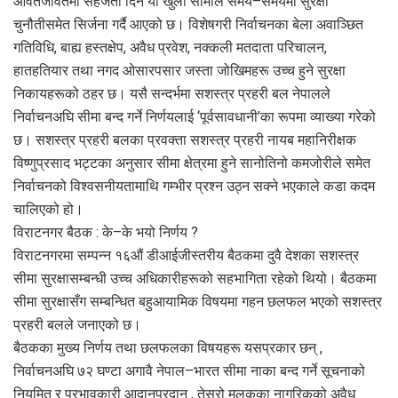
आवतजावतमा सहजता दिने यो खुला सीमाले समय–समयमा सुरक्षा
चुनौतीसमेत सिर्जना गर्दै आएको छ। विशेषगरी निर्वाचनका बेला अवाञ्छित
गतिविधि, बाह्य हस्तक्षेप, अवैध प्रवेश, नक्कली मतदाता परिचालन,
हातहतियार तथा नगद ओसारपसार जस्ता जोखिमहरू उच्च हुने सुरक्षा
निकायहरूको ठहर छ। यसै सन्दर्भमा सशस्त्र प्रहरी बल नेपालले
निर्वाचनअघि सीमा बन्द गर्ने निर्णयलाई ‘पूर्वसावधानी’का रूपमा व्याख्या गरेको
छ। सशस्त्र प्रहरी बलका प्रवक्ता सशस्त्र प्रहरी नायब महानिरीक्षक
विष्णुप्रसाद भट्टका अनुसार सीमा क्षेत्रमा हुने सानोतिनो कमजोरीले समेत
निर्वाचनको विश्वसनीयतामाथि गम्भीर प्रश्न उठ्न सक्ने भएकाले कडा कदम
चालिएको हो।
विराटनगर बैठक : के–के भयो निर्णय ?
विराटनगरमा सम्पन्न १६औं डीआईजीस्तरीय बैठकमा दुवै देशका सशस्त्र
सीमा सुरक्षासम्बन्धी उच्च अधिकारीहरूको सहभागिता रहेको थियो। बैठकमा
सीमा सुरक्षासँग सम्बन्धित बहुआयामिक विषयमा गहन छलफल भएको सशस्त्र
प्रहरी बलले जनाएको छ।
बैठकका मुख्य निर्णय तथा छलफलका विषयहरू यसप्रकार छन् ,
निर्वाचनअघि ७२ घण्टा अगावै नेपाल–भारत सीमा नाका बन्द गर्ने सूचनाको
नियमित र प्रभावकारी आदानप्रदान , तेस्रो मुलुकका नागरिकको अवैध