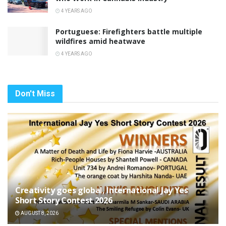
4 YEARS AGO
Portuguese: Firefighters battle multiple
wildfires amid heatwave
4 YEARS AGO
Don't Miss
Creativity goes global, International Jay Yes
Short Story Contest 2026
AUGUST 8, 2026