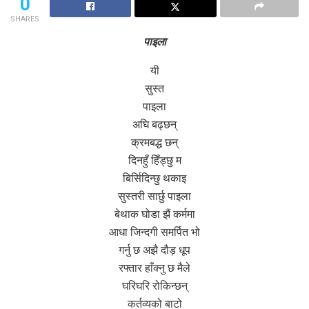
0
SHARES
पाइला
यी
सुस्त
पाइला
अघि बढ्छन्
क्रमबद्ध छन्
दिनहुँ हिँड्छु म
बिर्सिदिन्छु थकाइ
सुस्तरी सार्छु पाइला
बेथाक घोडा झैं कर्ममा
आधा जिन्दगी समर्पित भो
गर्नु छ अझै दौड़ धूप
रफ्तार हाँक्नु छ मैले
घरिघरि रोकिन्छन्
कर्तव्यको बाटो