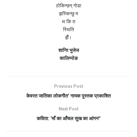
ठोकिन्छन् गोडा
झस्किन्छु म
थ कि त
स्थिति
झैँ।
शान्ति भुजेज
कालिम्पोङ
Previous Post
केवरत जातिका लोकगीत’ नामक पुस्तक प्रकाशित
Next Post
कविता: ‘माँ का आँचल सुख का आंगन”