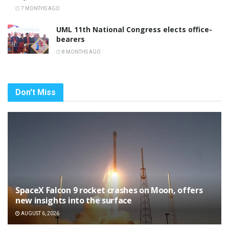
7 MONTHS AGO
UML 11th National Congress elects office-
bearers
8 MONTHS AGO
Don't Miss
SpaceX Falcon 9 rocket crashes on Moon, offers
new insights into the surface
AUGUST 6, 2026