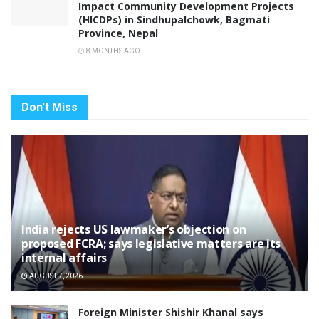
Impact Community Development Projects
(HICDPs) in Sindhupalchowk, Bagmati
Province, Nepal
8 MONTHS AGO
Don't Miss
India rejects US lawmaker’s objection on
proposed FCRA; says legislative matters are its
internal affairs
AUGUST 7, 2026
Foreign Minister Shishir Khanal says