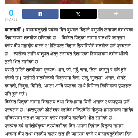
0
SHARES
काठमाडौं
। बालाचतुर्दशी पर्वका दिन बुधबार बिहानै पशुपति लगायत देशभरका
शिवालयमा शतबीज छरिएको छ । दिवंगत पितृका नाममा रातभरि जाग्राम
बसेर दीप महादीप बाल्ने र भोलिपल्ट बिहान झिसमिसेमै शतबीज छर्ने प्रचलन
छ । त्यसैका लागि पाशुपत क्षेत्र लगायत देशभरका शिवालयमा दर्शनार्थीको
ठूलो भिड लागेको छ।
यसरी छरिने शतबीजमा मुख्यतः धान, जौ, गहुँ, चना, तिल, कागुनु र मकै हुने
गरेको छ। यसैगरी शतबीजको मिश्रणमा केरा, उखु, सुन्तला, अनार, भोगटे,
कागती, निबुवा, बिमिरो, अमला आदि फलका साथै विभिन्न किसिमका फूलहरू
पनि हुने गर्छ।
दिवंगत पितृका नाममा शिवालय तथा शिवधाममा यिनी अनाज र फलफूल छर्ने
प्रचलन छ।भक्तपुरको डोलेश्वर महादेव मन्दिरदेखि गोकुलधामसम्मका महादेव
मन्दिरसम्म रातभर जाग्राम बसेर महादीप बाल्नेको भीड लागेको छ।
प्रत्येक वर्ष मार्गशीर्षकृष्ण त्रयोदशीका दिन आफ्ना दिवंगत पितृका नाममा
अखण्ड दीप तथा महादीप बालेर रातभरि जाग्राम बस्ने र बालाचतुर्दशीका दिन