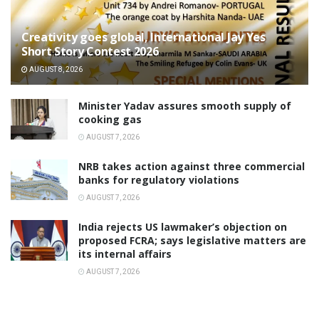
Creativity goes global, International Jay Yes
Short Story Contest 2026
AUGUST 8, 2026
Minister Yadav assures smooth supply of
cooking gas
AUGUST 7, 2026
NRB takes action against three commercial
banks for regulatory violations
AUGUST 7, 2026
India rejects US lawmaker’s objection on
proposed FCRA; says legislative matters are
its internal affairs
AUGUST 7, 2026