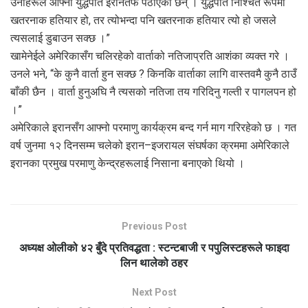
उनीहरूले आफ्नो युद्धपोत इरानतर्फ पठाएका छन् । युद्धपोत निश्चित रूपमा
खतरनाक हतियार हो, तर त्योभन्दा पनि खतरनाक हतियार त्यो हो जसले
त्यसलाई डुबाउन सक्छ ।”
खामेनेईले अमेरिकासँग चलिरहेको वार्ताको नतिजाप्रति आशंका व्यक्त गरे ।
उनले भने, “के कुनै वार्ता हुन सक्छ ? किनकि वार्ताका लागि वास्तवमै कुनै ठाउँ
बाँकी छैन । वार्ता हुनुअघि नै त्यसको नतिजा तय गरिदिनु गल्ती र पागलपन हो
।”
अमेरिकाले इरानसँग आफ्नो परमाणु कार्यक्रम बन्द गर्न माग गरिरहेको छ । गत
वर्ष जुनमा १२ दिनसम्म चलेको इरान–इजरायल संघर्षका क्रममा अमेरिकाले
इरानका प्रमुख परमाणु केन्द्रहरूलाई निसाना बनाएको थियो ।
Previous Post
अध्यक्ष ओलीको ४२ बुँदे प्रतिवद्धता : स्टन्टबाजी र पपुलिस्टहरूले फाइदा
लिन थालेको ठहर
Next Post