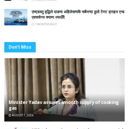
एमएडब्लु वृद्धिले दाङमा अहिलेसम्मकै सबैभन्दा ठूलो टेस्ट ड्राइभ एन्ड
एक्सचेन्ज क्याम्प ल्याउँदै
7 MONTHS AGO
Don't Miss
Minister Yadav assures smooth supply of cooking
gas
AUGUST 7, 2026