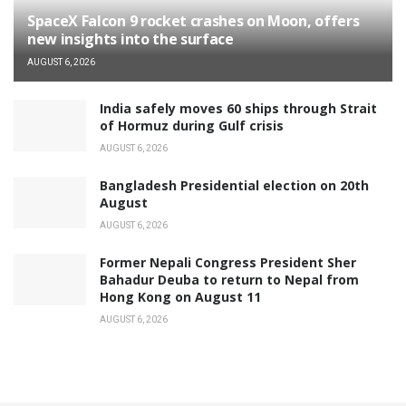
SpaceX Falcon 9 rocket crashes on Moon, offers
new insights into the surface
AUGUST 6, 2026
India safely moves 60 ships through Strait
of Hormuz during Gulf crisis
AUGUST 6, 2026
Bangladesh Presidential election on 20th
August
AUGUST 6, 2026
Former Nepali Congress President Sher
Bahadur Deuba to return to Nepal from
Hong Kong on August 11
AUGUST 6, 2026