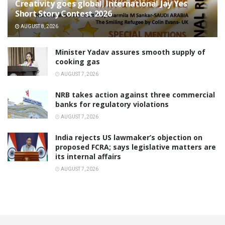
Creativity goes global, International Jay Yes
Short Story Contest 2026
AUGUST 8, 2026
Minister Yadav assures smooth supply of
cooking gas
AUGUST 7, 2026
NRB takes action against three commercial
banks for regulatory violations
AUGUST 7, 2026
India rejects US lawmaker’s objection on
proposed FCRA; says legislative matters are
its internal affairs
AUGUST 7, 2026