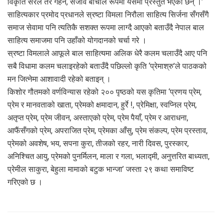
विकृति सरल तर गहन, सजीव बाचाल रूपमा यसमा प्रस्तुत भएका छन् ।’
साहित्यकार प्रमोद प्रधानले स्रष्टा विमला निरौला साहित्य सिर्जना सँगसँगै
समाज सेवामा पनि त्यतिकै सशक्त रूपमा लाग्दै आएको बताउँदै नेपाल बाल
साहित्य समाजमा पनि उहाँको योगदानको चर्चा गरे ।
स्रष्टा विमलाले आफूले बाल साहित्यमा अलिक धेरै कलम चलाउँदै आए पनि
सबै विधामा कलम चलाइरहेको बताउँदै पछिल्लो कृति ‘प्रेमाश्रु’ले पाठकको
मन जित्नेमा आशावादी रहेको बताइन् ।
किशोर गौतमको वर्णविन्यास रहेको २०० पृष्ठको यस कृतिमा ‘प्रणय प्रेम,
प्रेम र मानवताको खाता, प्रेमको क्षमादान, हुर्रे !, प्रेमिक्षा, स्वप्निल प्रेम,
अतृप्त प्रेम, प्रेम जीवन, अस्ताएको प्रेम, प्रेम पैयाँ, प्रेम र आराधना,
आफैंसँगको प्रेम, अपराजित प्रेम, प्रेमका आँसु, प्रेम संकल्प, प्रेम प्रस्ताव,
प्रेमको अवशेष, भय, सपना कुरा, तीजको रहर, नारी दिवस, पुरस्कार,
अनिश्चित आयु, प्रेमको पुनर्मिलन, माला र गला, भलाद्मी, अनुत्तरित बाध्यता,
प्रेमील साकुरा, बेहुला मामाको बटुक भान्जा’ जस्ता २९ कथा समाविष्ट
गरिएको छ ।