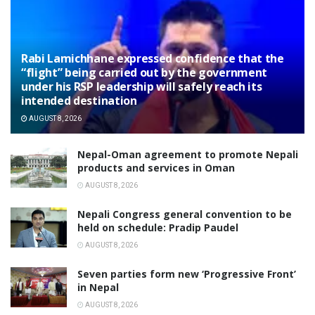
Rabi Lamichhane expressed confidence that the
“flight” being carried out by the government
under his RSP leadership will safely reach its
intended destination
AUGUST 8, 2026
Nepal-Oman agreement to promote Nepali
products and services in Oman
AUGUST 8, 2026
Nepali Congress general convention to be
held on schedule: Pradip Paudel
AUGUST 8, 2026
Seven parties form new ‘Progressive Front’
in Nepal
AUGUST 8, 2026