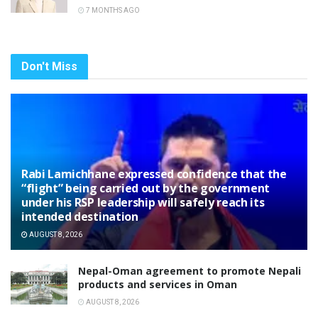
7 MONTHS AGO
Don't Miss
Rabi Lamichhane expressed confidence that the
“flight” being carried out by the government
under his RSP leadership will safely reach its
intended destination
AUGUST 8, 2026
Nepal-Oman agreement to promote Nepali
products and services in Oman
AUGUST 8, 2026