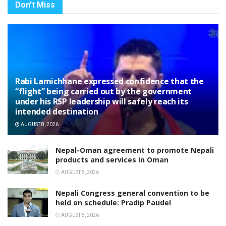
Don't Miss
Rabi Lamichhane expressed confidence that the
“flight” being carried out by the government
under his RSP leadership will safely reach its
intended destination
AUGUST 8, 2026
Nepal-Oman agreement to promote Nepali
products and services in Oman
AUGUST 8, 2026
Nepali Congress general convention to be
held on schedule: Pradip Paudel
AUGUST 8, 2026