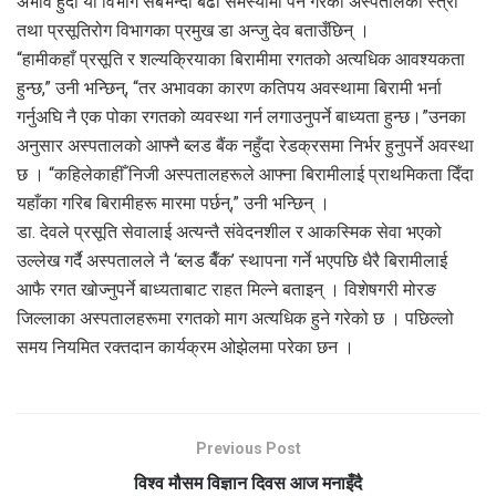
अभाव हुँदा यो विभाग सबैभन्दा बढी समस्यामा पर्ने गरेको अस्पतालका स्त्री
तथा प्रसूतिरोग विभागका प्रमुख डा अन्जु देव बताउँछिन् ।
“हामीकहाँ प्रसूति र शल्यक्रियाका बिरामीमा रगतको अत्यधिक आवश्यकता
हुन्छ,” उनी भन्छिन्, “तर अभावका कारण कतिपय अवस्थामा बिरामी भर्ना
गर्नुअघि नै एक पोका रगतको व्यवस्था गर्न लगाउनुपर्ने बाध्यता हुन्छ।”उनका
अनुसार अस्पतालको आफ्नै ब्लड बैंक नहुँदा रेडक्रसमा निर्भर हुनुपर्ने अवस्था
छ । “कहिलेकाहीँ निजी अस्पतालहरूले आफ्ना बिरामीलाई प्राथमिकता दिँदा
यहाँका गरिब बिरामीहरू मारमा पर्छन्,” उनी भन्छिन् ।
डा. देवले प्रसूति सेवालाई अत्यन्तै संवेदनशील र आकस्मिक सेवा भएको
उल्लेख गर्दै अस्पतालले नै ‘ब्लड बैँक’ स्थापना गर्ने भएपछि धैरै बिरामीलाई
आफै रगत खोज्नुपर्ने बाध्यताबाट राहत मिल्ने बताइन् । विशेषगरी मोरङ
जिल्लाका अस्पतालहरूमा रगतको माग अत्यधिक हुने गरेको छ । पछिल्लो
समय नियमित रक्तदान कार्यक्रम ओझेलमा परेका छन ।
Previous Post
विश्व मौसम विज्ञान दिवस आज मनाइँदै