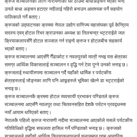
क्रुज सञ्चालनका लागि नारायणीको धेरै ठाउँमा बाधाअड्चन भएको भन्दै
उनले बाधा अड्चन हटाएर नदीलाई गहिरो बनाउन आवश्यक पर्ने सहयोग
पालिकाले गर्ने बताए।
क्रुजको उद्घाटनका क्रममा नेपाल उद्योग वाणिज्य महासंघका पूर्व केन्द्रिय
सदस्य एवम् होटल रिभर क्राउनका अध्यक्ष डा तिलचन्द्र भट्टराईले जल
क्रियाकलापसँगै होटल सञ्जाल गर्न राइनो क्रुज र होटलबीच सहकार्य
भएको बताए।
क्रुज सञ्चालनमा आएसँगै गैँडाकोट र नवलपुरको मात्रै नभइ यस क्षेत्रका
समग्र आर्थिक विकासलाई सञ्चालन र वृद्धि गर्न टेवा पुग्ने उनको भनाइ छ।
क्रुजलाई स्थायीरुपमा सञ्चालन गर्दै यहाँको धार्मिक र पर्यटकीय
क्षेत्रहरुलाई जोड्नका लागि पनि आफूहरुले भूमिका खेल्ने डा भट्टराईको
भनाइ छ।
क्रुज सञ्चालनकै क्रममा होटल व्यवसायी प्रभाकर पण्डितले क्रुज
सञ्चालनमा आएसँगै नवलपुर तथा चितवनसहित देशकै पर्यटन प्रवद्र्धनमा
नयाँ आयाम थपिएको बताए।
नेपालकै पहिलो क्रुज नारायणी नदीमा सञ्चालनमा आएकोले यसले पर्यटकीय
गतिविधिको वृद्धिमा सफलता हासिल गर्ने पण्डितको भनाइ छ। क्रुजको
सञ्चालनले यहाँको आर्थिक क्रियाकलापलाई चलायमान एवम् आन्तरिक