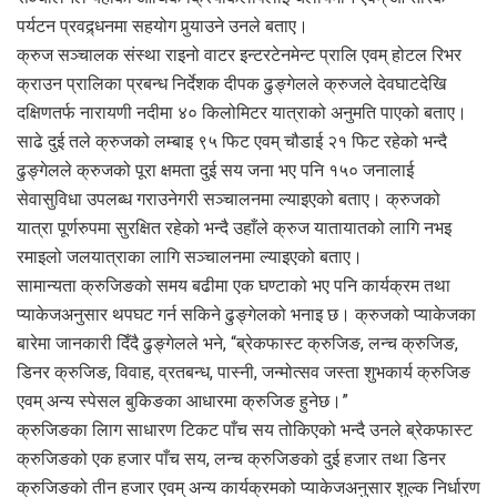
पर्यटन प्रवद्र्धनमा सहयोग पुर्‍याउने उनले बताए।
क्रुज सञ्चालक संस्था राइनो वाटर इन्टरटेनमेन्ट प्रालि एवम् होटल रिभर
क्राउन प्रालिका प्रबन्ध निर्देशक दीपक ढुङ्गेलले क्रुजले देवघाटदेखि
दक्षिणतर्फ नारायणी नदीमा ४० किलोमिटर यात्राको अनुमति पाएको बताए।
साढे दुई तले क्रुजको लम्बाइ ९५ फिट एवम् चौडाई २१ फिट रहेको भन्दै
ढुङ्गेलले क्रुजको पूरा क्षमता दुई सय जना भए पनि १५० जनालाई
सेवासुविधा उपलब्ध गराउनेगरी सञ्चालनमा ल्याइएको बताए। क्रुजको
यात्रा पूर्णरुपमा सुरक्षित रहेको भन्दै उहाँले क्रुज यातायातको लागि नभइ
रमाइलो जलयात्राका लागि सञ्चालनमा ल्याइएको बताए।
सामान्यता क्रुजिङको समय बढीमा एक घण्टाको भए पनि कार्यक्रम तथा
प्याकेजअनुसार थपघट गर्न सकिने ढुङ्गेलको भनाइ छ। क्रुजको प्याकेजका
बारेमा जानकारी दिँदै ढुङ्गेलले भने, “ब्रेकफास्ट क्रुजिङ, लन्च क्रुजिङ,
डिनर क्रुजिङ, विवाह, व्रतबन्ध, पास्नी, जन्मोत्सव जस्ता शुभकार्य क्रुजिङ
एवम् अन्य स्पेसल बुकिङका आधारमा क्रुजिङ हुनेछ।”
क्रुजिङका लािग साधारण टिकट पाँच सय तोकिएको भन्दै उनले ब्रेकफास्ट
क्रुजिङको एक हजार पाँच सय, लन्च क्रुजिङको दुई हजार तथा डिनर
क्रुजिङको तीन हजार एवम् अन्य कार्यक्रमको प्याकेजअनुसार शुल्क निर्धारण