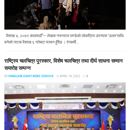
वैशाख ४, २०७९ काठमाडौँ — लेखक नयनराज पाण्डेको लोकप्रिय उपन्यास 'उलार'माथि
बनेको नाटक वैशाख ६ गतेबाट मञ्चन हुँदैछ । रंगकर्मी...
राष्ट्रिय चलचित्र पुरस्कार, विशेष चलचित्र तथा दीर्घ साधना सम्मान
समारोह सम्पन्न
BY
HIMALAYA DIARY NEWS SERVICE
APRIL 18, 2022
0