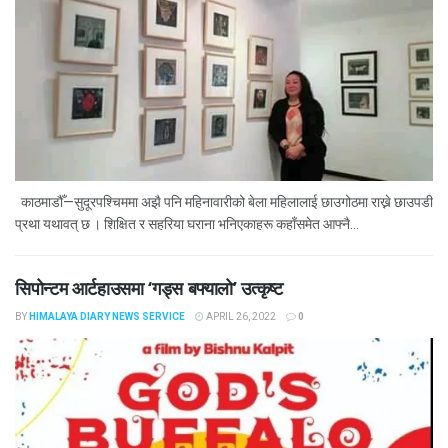
काठमाडौँ—सुदूरपश्चिममा अझै पनि महिनावारीको बेला महिलालाई छाउगोठमा राख्ने छाउपडी
प्रथा यथावत् छ । शिक्षित र सहरिया घराना भनिएकाहरू कहाँसमेत आफ्नै...
सिपोन्टम आर्टहाउसमा ‘गड्स बफ्यालो’ उत्कृष्ट
BY
HIMALAYA DIARY NEWS SERVICE
APRIL 26, 2022
0