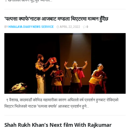
। खनालको आफ्नै युट्युव च्यानल...
‘पल्पसा क्याफे’नाटक आजबाट मण्डला थिएटरमा मञ्चन हुँदैछ
BY
HIMALAYA DIARY NEWS SERVICE
APRIL 22, 2022
0
९ वैशाख, काठमाडौं कोभिड महामारीका कारण अघिल्लो वर्ष प्रदर्शन हुनबाट रोकिएको
थिएटर भिलेजको नाटक ‘पल्पसा क्याफे’ आजबाट प्रदर्शन हुने...
Shah Rukh Khan’s Next film With Rajkumar