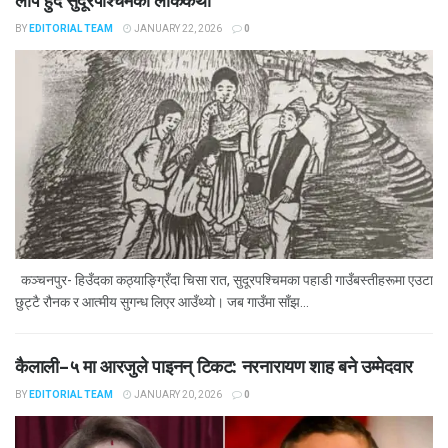
लोप हुँदै सुदूरपश्चिमका लोककथा
BY
EDITORIAL TEAM
JANUARY 22, 2026
0
कञ्चनपुर- हिउँदका कठ्याङ्ग्रिँदा चिसा रात, सुदूरपश्चिमका पहाडी गाउँबस्तीहरूमा एउटा
छुट्टै रौनक र आत्मीय सुगन्ध लिएर आउँथ्यो। जब गाउँमा साँझ...
कैलाली–५ मा आरजुले पाइनन् टिकट: नरनारायण शाह बने उम्मेदवार
BY
EDITORIAL TEAM
JANUARY 20, 2026
0